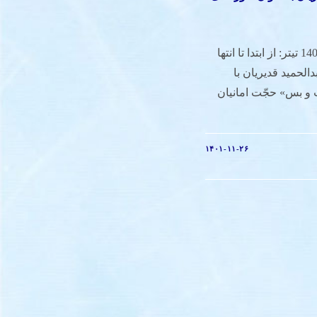
نوشتاری از مجله سوره در بهمن1401 تیتر: از ابتدا تا انتها
الحمید قدیریان با
و بس» حجّت امانیان
۱۴۰۱-۱۱-۲۶