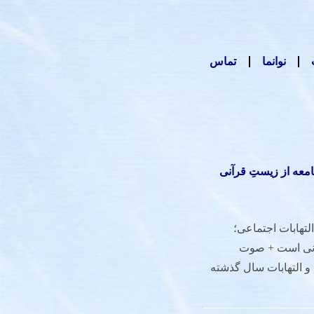
نوانما
تماس
امعه از زیستِ قرآنی
انتشار: ۲۵ فروردين ۱۴۰۲ - التهابات اجتماعی؛
آنی است + صوت
و التهابات سال گذشته