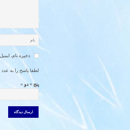
ذخیره نام، ایمی
لطفا پاسخ را به عدد ا
پنج × دو =