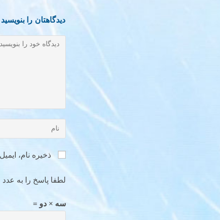
دیدگاهتان را بنویسید
ذخیره نام، ایمی
لطفا پاسخ را به عدد ا
سه × دو =