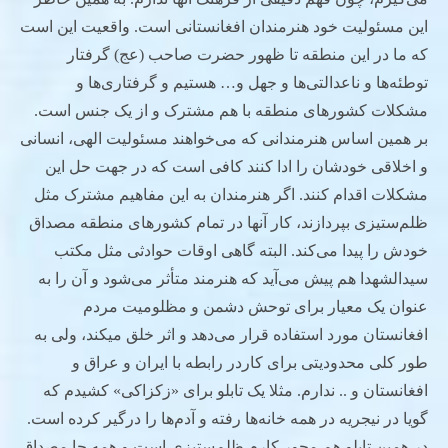
این مسئولیت خود هنرمندان افغانستانی است. واقعیت این است
که ما در این منطقه تا ظهور حضرت صاحب (عج) گرفتار
توطئه‌ها و ناعدالتی‌ها و جهل و… هستیم و گرفتاری‌ها و
مشکلات کشورهای منطقه با هم مشترک و از یک جنس است.
بر همین اساس هنرمندانی که می‌خواهند مسئولیت الهی، انسانی
و اخلاقی خودشان را ادا کنند کافی است که در جهت حل این
مشکلات اقدام کنند. اگر هنرمندان به این مفاهیم مشترک مثل
ظلم‌ستیزی بپردازند، کار آنها در تمام کشورهای منطقه مصداق
خودش را پیدا می‌کند. البته گاهی اوقات حوادثی مثل مکتب
سیدالشهدا هم پیش می‌آید که هنرمند متأثر می‌شود و آن را به
عنوان یک معیار برای توحش دشمن و مظلومیت مردم
افغانستان مورد استفاده قرار می‌دهد و اثر خلق میکند، ولی به
طور کلی محدودیتی برای کاردر رابطه با ایران و عراق و
افغانستان و .. ندارم. مثلا یک تابلو برای «زکزاکی» کشیدم که
گویا در نیجریه در همه خانه‌ها رفته و آدم‌ها را درگیر کرده است.
در همین تابلو هم محور کارم ظلم‌ستیزی است و همه جا مصداق