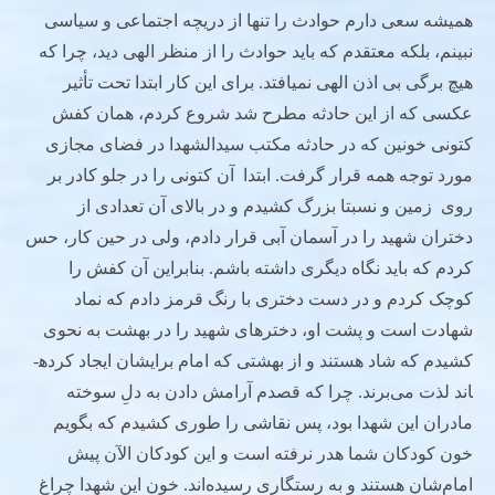
همیشه سعی دارم حوادث را تنها از دریچه اجتماعی و سیاسی
نبینم، بلکه معتقدم که باید حوادث را از منظر الهی دید، چرا که
هیچ برگی بی اذن الهی نمی­افتد. برای این کار ابتدا تحت تأثیر
عکسی که از این حادثه مطرح شد شروع کردم، همان کفش
کتونی خونین که در حادثه مکتب سیدالشهدا در فضای مجازی
مورد توجه همه قرار گرفت. ابتدا آن کتونی را در جلو کادر بر
روی زمین و نسبتا بزرگ کشیدم و در بالای آن تعدادی از
دختران شهید را در آسمان آبی قرار دادم، ولی در حین کار، حس
کردم که باید نگاه دیگری داشته باشم. بنابراین آن کفش را
کوچک کردم و در دست دختری با رنگ قرمز دادم که نماد
شهادت است و پشت او، دخترهای شهید را در بهشت به نحوی
کشیدم که شاد هستند و از بهشتی که امام برایشان ایجاد کرده­
اند لذت می‌برند. چرا که قصدم آرامش دادن به دلِ سوخته
مادران این شهدا بود، پس نقاشی را طوری کشیدم که بگویم
خون کودکان شما هدر نرفته است و این کودکان الآن پیش
امام‌شان هستند و به رستگاری رسیده‌اند. خون این شهدا چراغ