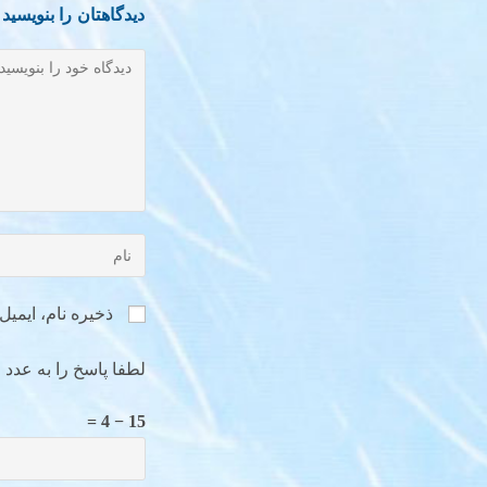
دیدگاهتان را بنویسید
ذخیره نام، ایمی
لطفا پاسخ را به عدد ا
15 − 4 =