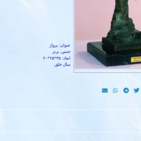
عنوان: پرواز
جنس: برنز
ابعاد: ۳۵*۲۵*۲۰
سال خلق: