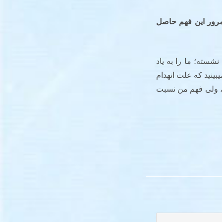
‌مرور این فهم حاصل
ار خانواده شهدا نشسته؛ ما را به یاد
س) می­اندازد، ایشان مجرای نور الهی هستند. در تابلوی «امداد غیبی» (۱۳۶۲) می­بینید که علت انهدام
ه، ولی فهم من نسبت