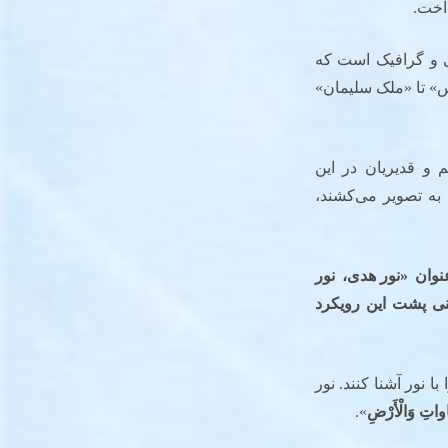
داخت.
ی و گرافیک است که
س» تا «ملک سلیمان»
 و قدیریان در این
به تصویر می‌کشند،
نوان
«
نور هدی، نور
نی پشت این رویکرد
ا نور آشنا کنند. نور
اواتِ وَالْأَرْضِ
».