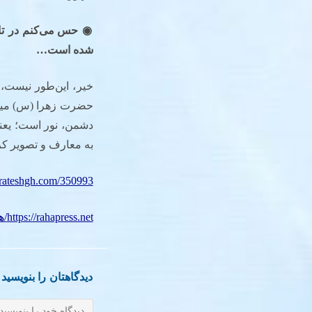
◉
حس می‌کنم در تاب
شده است
…
دشمن، نور است؛ یعنی
به معارف و تصویر کر
erateshgh.com/350993/
https://rahapress.net/همه-پای-این-تابلوها-میایستند؛-حتی-ن/
دیدگاهتان را بنویسید