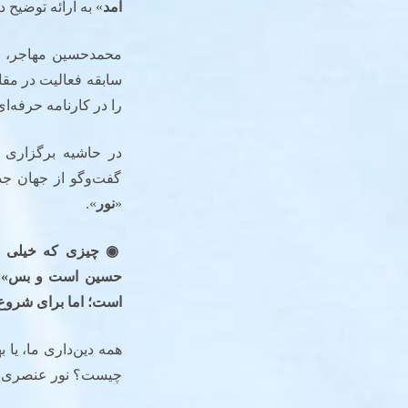
آمد
» به ارائه توضیح 
محمدحسین مهاجر، ر
سابقه فعالیت در مقا
را در کارنامه حرفه‌ای
در حاشیه برگزاری ج
گفت‌وگو از جهان جذ
«
نور
».
◉
چیزی که خیلی د
حسین است و بس» نام
است؛ اما برای شروع گ
همه دین‌داری ما، یا ب
چیست؟ نور عنصری است