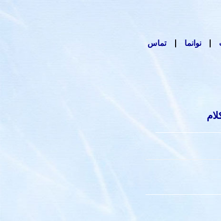
نوانما
تماس
لام