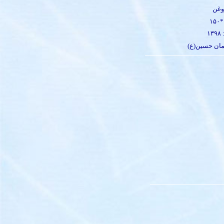
وغن
۱
ان حسین(ع)