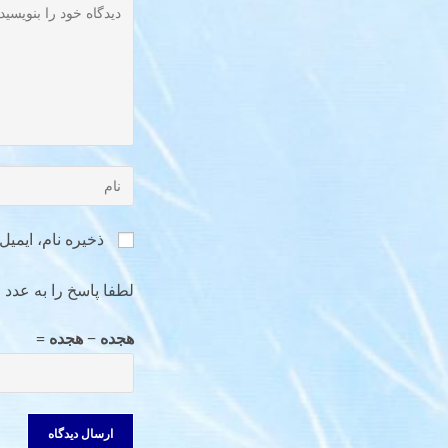
ذخیره نام، ایمی
لطفا پاسخ را به عدد ا
هجده − هجده =