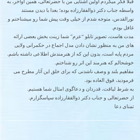
قبلا فکر میکردم اولین آشنایی من با حضرتعالی، همین اواخر، به
واسطه جناب دکتر ذوالفقارزاده بوده؛ بعدا با دیدن مستند
نورالقدس، متوجه شدم از خیلی وقت پیش شما رو میشناختم و
غافل بودم.
مدت هاست، تصویر تابلو “عزم” شما زینت بخش بعضی ارائه
های من به منظور نشان دادن مدل اجماع در حکمرانی ولایی
مردم پایه است، بدون این که از هنرمندش اطلاعی داشته باشم.
خوشحالم که هنرمند این اثر رو شناختم.
مفاهیم بلند و وصف ناشدنی که برای خلق این آثار مطرح می
فرمودید، فوق العاده بود.
به شرط لیاقت، قدردان و دعاگوی امثال شما هستیم.
از حضرتعالی و جناب دکتر ذوالفقارزاده سپاسگزارم.
تمنای دعا