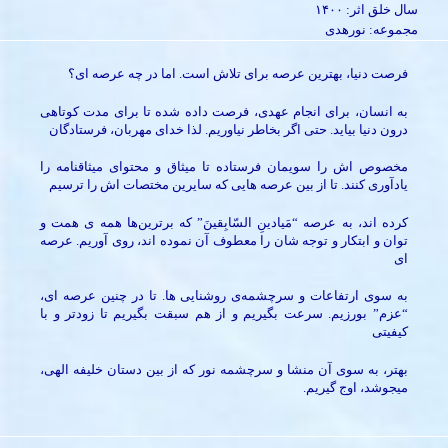
سال خلق اثر: ۱۴۰۰
مجموعه: نورهدی
فرصت دنیا، بهترین عرصه برای تلاش است. اما در چه عرصه ای؟
به انسان، برای انجام عهدی، فرصت داده شده تا برای مدت کوتاهی
درون دنیا بیاید. حتی اگر بخاطر نیاوریم. لذا خدای مهربان، فرستادگان
مخصوص اش را سویمان فرستاده تا میثاق و محتوای میثاقنامه را
یادآوری کنند. تا از بین عرصه هایی که سایرین مختصات اش را ترسیم
کرده اند، به عرصه “مَیادینِ السّابِقینَ” که برترین‌ها همه ی همت و
توان و ابتکار و توجه شان را معطوف آن نموده اند، روی آوریم. عرصه
ای
به سوی ارتفاعات و سرچشمه‌ی روشنایی ها. تا در چنین عرصه ای،
“عزم” بورزیم. سرعت بگیریم و از هم سبقت بگیریم تا زودتر و با
کیفیتی
بهتر، به سوی آن منشا و سرچشمه نور که از بین دستان خلیفه الهی،
میجوشد، اوج گیریم.