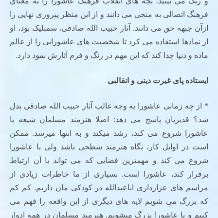
و رنگ می بینید. بچه های انقلاب فرهنگ عاشورا را به معنای
فرهنگ اتصالی به منجی می دانند و از این منظر پیروزی نهایی را
ازآن جبهه حق می دانند. آثار حبیب الله صادقی، سمبلیک بود، او
از نمادها استفاده می کرد تا شخصیت های عاشورایی را از عالم
ماده و دنیا جدا کند که این مهم در رنگ و فرم آثارش نمود دارد.
ایستاده پای غیرت دینی و انقالبی
* از چه زمانی عاشورا به وجه غالب آثار حبیب الله صادقی بدل
شد؟ قدیریان پاسخ می دهد: اصلا هنرمند مسلمان شیعه با
عاشورا شروع می کند، رشد می­کند و به انتها میرسد. ممکن
است در اوایل کار، نگاه هنرمند سطحی باشد ولی با عاشورا
شروع می کند و مهمترین فضایی که می تواند با آن ارتباط
برقرار کند، عاشورا است. بسیاری از ما خاطرات زیادی از
مراسم های عزارداری اباعبدالله در کودکی مان داریم. کم کم
که بزرگ می شویم لایه های دیگری از این واقعه را فهم می
کنیم و با عاشورا بزرگ میشویم. هنرمند مسلمان در همه ادوار