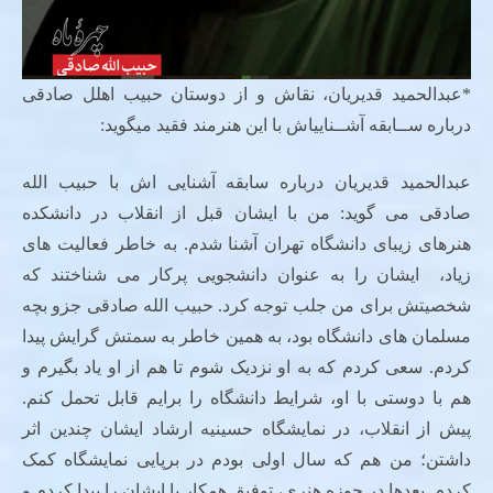
*عبدالحمید قدیریان، نقاش و از دوستان حبیب اهلل صادقی
درباره ســابقه آشــناییاش با این هنرمند فقید میگوید:
عبدالحمید قدیریان درباره سابقه آشنایی اش با حبیب الله
صادقی می گوید: من با ایشان قبل از انقلاب در دانشکده
هنرهای زیبای دانشگاه تهران آشنا شدم. به خاطر فعالیت های
زیاد، ایشان را به عنوان دانشجویی پرکار می شناختند که
شخصیتش برای من جلب توجه کرد. حبیب الله صادقی جزو بچه
مسلمان های دانشگاه بود، به همین خاطر به سمتش گرایش پیدا
کردم. سعی کردم که به او نزدیک شوم تا هم از او یاد بگیرم و
هم با دوستی با او، شرایط دانشگاه را برایم قابل تحمل کنم.
پیش از انقلاب، در نمایشگاه حسینیه ارشاد ایشان چندین اثر
داشتن؛ من هم که سال اولی بودم در برپایی نمایشگاه کمک
کردم. بعدها در حوزه هنری، توفیق همکار با ایشان را پیدا کردم و