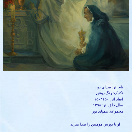
نام اثر: صدای نور
تکنیک: رنگ روغن
ابعاد اثر: ۱۵۰*۱۵۰
سال خلق اثر: ۱۳۹۸
مجموعه: همپای نور
او با نورش مومنین را صدا میزند