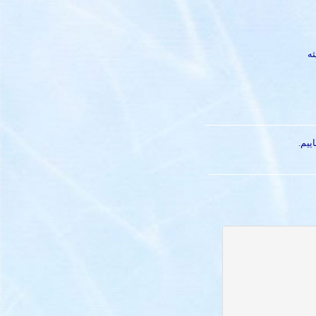
ه
ییم.