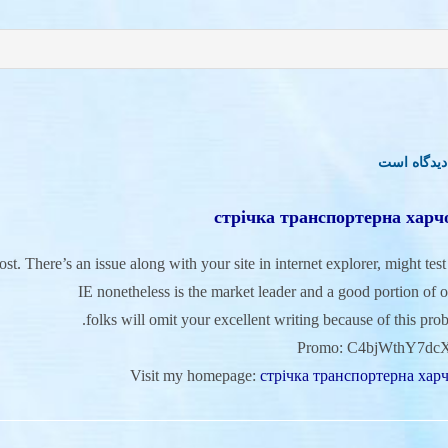
دیدگاه است
стрічка транспортерна харч
st. There’s an issue along with your site in internet explorer, might test t
IE nonetheless is the market leader and a good portion of o
folks will omit your excellent writing because of this prob
Promo: C4bjWthY7dcX
Visit my homepage:
стрічка транспортерна хар