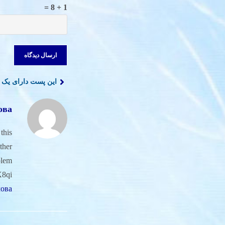
1 + 8 =
این پست دارای یک 
ова
his?
ther
lem.
8qi
чова