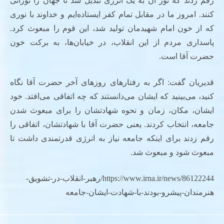
رقم زدند که نور آن به یک انرژی تبدیل شد تا جهان را نورانی
کنند. امروز ما در مقابل تمام کفر ایستاده‌ایم و خداوند با نوری
که از خون امام شهیدمان تولید شد، این قوم را مبعوث کرد.
پاسداری مردم از این انقلاب، در خیابان‌ها، به برکت خون
حضرت آقا است.
قدیریان گفت: اگر به رفتارهای روزهای آخر حضرت آقا نگاه
کنید، می‌بینید که ایشان می‌دانستند که چه اتفاقی می‌افتد. خود
ایشان، مکان، زمان و نحوه شهادتشان را برای مبعوث شدن
جامعه، انتخاب کردند. یعنی حضرت آقا با شهادتشان، اتفاقی را
رقم زدند برای اینکه جامعه نیاز به انرژی قدرتمندی داشت تا
مبعوث شود و مبعوث شد.
https://www.irna.ir/news/86122244/رهبر-انقلاب-در-تشویق-
هنرمندان-پیشرو-بودند-با-شهادت-ایشان-جامعه