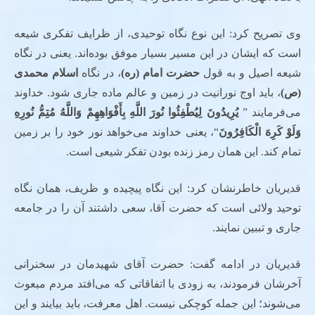
وی تصریح کرد: این نوع نگاه توحیدی، از ظرایف تفکری شیعه
است که ایشان در این مسیر بسیار موفق بوده‌اند. یعنی در نگاه
شیعه اصیل و به قول
حضرت امام (ره)
، در نگاه
اسلام محمدی
(ص)
، باید اوج نورانیت در زمین و عالم ماده جاری شود. خداوند
می‌فرمایند ”
یُرِیدُونَ لِیُطْفِئُوا نُورَ اللَّهِ بِأَفْوَاهِهِمْ وَاللَّهُ مُتِمُّ نُورِهِ
وَلَوْ کَرِهَ الْکَافِرُونَ
“، یعنی خداوند می‌خواهد نور خود را بر زمین
تمام کند. این همان رمز زنده بودن تفکر شیعی است.
قدیریان خاطرنشان کرد: این نگاه پیچیده و ظریف، همان نگاه
توحید ولائی است که حضرت آقا، سعی داشتند آن را در جامعه
جاری و تببین نمایند.
قدیریان در ادامه گفت: حضرت آقای شهیدمان در سخنرانی
آخرشان فرمودند، به زودی با اتفاقاتی که می‌افتد مردم مبعوث
می‌شوند؛ این جمله کوچکی نیست. اهل معرفت، باید بیایند و این