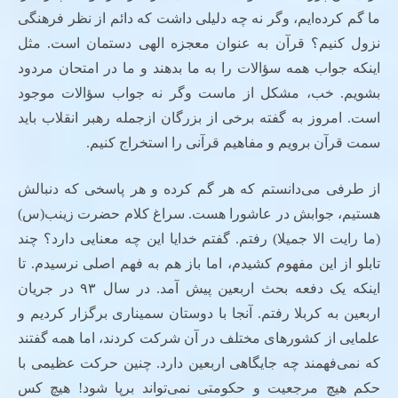
ما گم کرده‌ایم، وگر نه چه دلیلی داشت که دائم از نظر فرهنگی
نزول کنیم؟ قرآن به عنوان معجزه الهی دستمان است. مثل
اینکه جواب همه سؤالات را به ما بدهند و ما در امتحان مردود
بشویم. خب، مشکل از ماست وگر نه جواب سؤالات موجود
است. امروز به گفته برخی از بزرگان ازجمله رهبر انقلاب باید
سمت قرآن برویم و مفاهیم قرآنی را استخراج کنیم.
از طرفی می‌دانستم که هر گم کرده و هر پاسخی که دنبالش
هستیم، جوابش در عاشورا هست. سراغ کلام حضرت زینب(س)
(ما رایت الا جمیلا) رفتم. گفتم خدایا این چه معنایی دارد؟ چند
تابلو از این مفهوم کشیدم، اما باز هم به فهم اصلی نرسیدم. تا
اینکه یک دفعه بحث اربعین پیش آمد. در سال ۹۳ در جریان
اربعین به کربلا رفتم. آنجا با دوستان سمیناری برگزار کردیم و
علمایی از کشورهای مختلف در آن شرکت کردند، اما همه گفتند
که نمی‌فهمند چه جایگاهی اربعین دارد. چنین حرکت عظیمی با
حکم هیچ مرجعیت و حکومتی نمی‌تواند برپا شود! هیچ کس