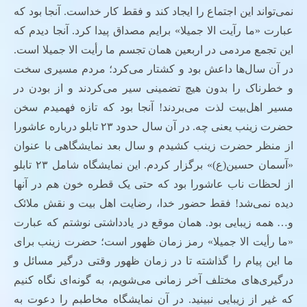
نمی‌تواند این اجتماع را ایجاد کند و فقط کار خداست. آنجا بود که
عبارت «ما رآیت الا جمیلا» برایم مصداق پیدا کرد. آنجا دیدم که
این تجمع مردمی در اربعین همان تجسم ما رأیت الا جمیلا است.
در آن سال‌ها داعش بود و کشتار می‌کرد؛ مردم مسیری سخت
و خطرناک را بدون هیچ تضمینی سیر می‌کردند و از بودن در
مسیر اهل‌بیت لذت می‌بردند! آنجا بود که تازه فهمیدم سخن
حضرت زینب یعنی چه. در آن سال حدود ۲۳ تابلو درباره عاشورا
از منظر حضرت زینب کشیدم و سال بعد نمایشگاهی با عنوان
«آسمان حسین(ع)» برگزار کردم. این نمایشگاه شامل ۲۳ تابلو
از لحظات ناب عاشورا بود که حتی یک قطره خون هم در آنها
دیده نمی‌شد! فقط حضور خدا، رضایت اهل بیت و نقش ملائک
و… همه زیبایی بود. همان موقع در یادداشتی نوشتم که عبارت
«ما رأیت الا جمیلا» رمز زمان ظهور است؛ حضرت زینب برای
ما این پیام را گذاشته تا در زمان ظهور وقتی درگیر مسائل و
درگیری‌های مختلف آخر زمانی می‌شویم، به گونه‌ای نگاه کنیم
که غیر از زیبایی نبینید. در آن نمایشگاه مخاطبم را دعوت به