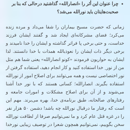
چرا عنوان این أثر را «انصارالله» گذاشتید درحالی که بنا بر
صحبت‌هایتان باید نورالله می‌شد؟
زمانی که حضرت مسیح بیماران را شفا می‌داد و مرده زنده
می‌کرد؛ فضای مشرکانه‌ای ایجاد شد و گفتند ایشان فرزند
خداست، و حتی برخی پا فراتر گذاشته و ایشان را خدا نامیدند و
برخی دیگر ذات ایشان را نعوذبالله همذات با خدا دانستند. لذا
ایشان به حواریون فرمودند «کونو انصارالله» یعنی شما هم مثل
من از نور ِ خدا استفاده کنید و کار انجام دهید، استفاده گرفتن از
نور اختصاصی نیست و همه می‌توانند برای اصلاح امور از نورالله
استفاده بگیرند. انصارالله؛ کسانی هستند که با نور خدا آشنا
می‌شوند و از آن برای اصلاح مشکلات و امورات جامعه و
رفتارهای صالحانه، طبق برنامه‌ی خدا، بهره می‌برند. مهم این
است که رفتار ما درقبال نورالله چه باشد! دشمن ۵۰ هزار نفر
را در غزه قتل عام کرد و ما نمی‌توانیم صرفا از لطافت نورالله
سخن بگوییم، نمی‌توانیم همچون شعرا در توصیف زیبایی نورخدا