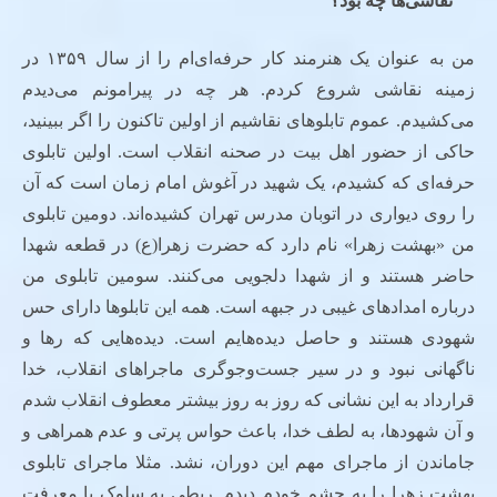
نقاشی‌ها چه بود؟
من به عنوان یک هنرمند کار حرفه‌ای‌ام را از سال ۱۳۵۹ در
زمینه نقاشی شروع کردم. هر چه در پیرامونم می‌دیدم
می‌کشیدم. عموم تابلوهای نقاشیم از اولین تاکنون را اگر ببینید،
حاکی از حضور اهل بیت در صحنه انقلاب است. اولین تابلوی
حرفه‌ای که کشیدم، یک شهید در آغوش امام زمان است که آن
را روی دیواری در اتوبان مدرس تهران کشیده‌اند. دومین تابلوی
من «بهشت زهرا» نام دارد که حضرت زهرا(ع) در قطعه شهدا
حاضر هستند و از شهدا دلجویی می‌کنند. سومین تابلوی من
درباره امدادهای غیبی در جبهه است. همه این تابلوها دارای حس
شهودی هستند و حاصل دیده‌هایم است. دیده‌هایی که رها و
ناگهانی نبود و در سیر جست‌وجوگری ماجراهای انقلاب، خدا
قرارداد به این نشانی که روز به روز بیشتر معطوف انقلاب شدم
و آن شهودها، به لطف خدا، باعث حواس پرتی و عدم همراهی و
جاماندن از ماجرای مهم این دوران، نشد. مثلا ماجرای تابلوی
بهشت زهرا را به چشم خودم دیدم. ربطی به سلوک یا معرفت