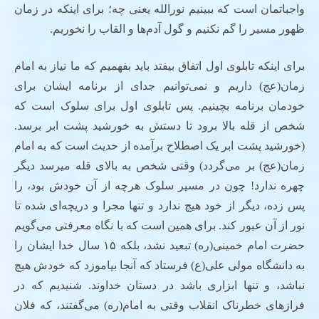
واجباتمان است که ببینیم نورالله یعنی چه؛ برای اینکه در زمان
ظهور مسیر را گم نکنیم و گول آدم‌ها و القاب را نخوریم.
برای اینکه تابلوی اول اتفاق بیفتد باید بفهمیم که ما نیاز به امام
زمان(عج) داریم و نمی‌توانیم جدای از برنامه ایشان برای
خودمان برنامه بچینیم. پس تابلوی اول برای سلوک است که
شخص از قله بالا برود تا دستش به خورشید پشت ابر برسد.
(خورشید پشت ابر یک اصطلاح برآمده از حدیث است که به امام
زمان(عج) بر می‌گردد) وقتی شخص به بالای قله میرسد دیگر
چهره ندارد! چون در مسیر سلوک هرچه از آن خودش بود، را
پس زده، دیگر از خود هیچ ندارد و تنها مجرا و دریچه‌ای شده تا
نور از آن عبور کند. برای همین است که با نگاه معرفتی می‌گویم
حضرت امام خمینی(ره) تبعید نشد، بلکه ۱۵ سال خدا ایشان را
به دانشگاه مولی علی(ع) فرستاد که آنجا بیاموزد که خودش هیچ‌
نباشد، و تنها ابزاری باشد در دستان خداوند. شنیدیم که در
فرازهای خطرناک انقلاب وقتی به امام(ره) می‌گفتند، که فلان