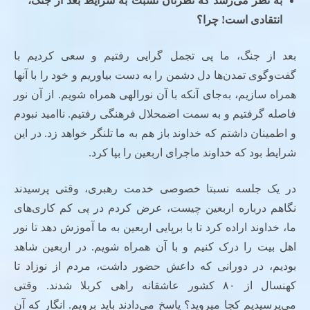
به نظر می‌رسد که نظرتان نسبت به شرایط بعد از جنگ،
انتقادی است! چرا؟
بعد از جنگ، ما پی تجمل گرایی رفتیم و سعی کردیم با
گفت‌وگوی تمدن‌ها دل دشمن را به دست بیاوریم و خود را با آنها
همراه سازیم، به‌جای آنکه با آن نورالهی همراه شویم. از آن نور
فاصله گرفتیم و به سمت اضمحلال فرهنگی رفتیم. ناامید نبودم
و اطمینان داشتم که خداوند باز هم به ما تلنگر خواهد زد. در این
شرایط بود که خداوند ماجرای اربعین را بپا کرد.
در یک جلسه نسبتا خصوصی خدمت رهبری، وقتی پرسیدند
نگاهم درباره اربعین چیست، عرض کردم در پی کم کاری‌های
ما، خداوند اراده کرد تا با برپایی اربعین به ما آموزش دهد تا نور
اهل بیت را درک کنیم و با آن همراه شویم. در اربعین شاهد
بودیم، در دورانی که داعش حضور داشت، مردم از نوزاد تا
کهنسال از ۸۰ کشور عاشقانه راهی کربلا شدند. وقتی
می‌پرسیدیم کجا میروید؟ پاسخ می‌دادند باید برویم. انگار که آن