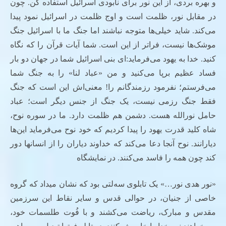
و بهره بردی، از این نور برای نابودی اسرائیل استفاده کن. چون
در مقابل نور، ظلمت است و اوج ظلمت در اسرائیل نمود پیدا
می‌کند. شاید خیلی‌ها متوجه نباشند اما جنگ ما با اسرائیل جنگ
موشک‌ها نیست، فراتر از این است. شما آیات قرآن را که نگاه
کنید. خدا به یهود می‌فرماید:‌ای بنی اسرائیل شما در جهان دو بار
فساد عظیم برپا می‌کنید و من «عباد لنا» را به جنگ شما
می‌فرستم؛ نفرمود رزمندگانم را! معنی‌اش این است که جنگ
فقط جنگ رزمی نیست، یک جنگ از جنس دیگر است؛ عباد
حامل نورالله هست. دشمن هم ظلمت دارد. ما در سوره نوح،
شاه کلید قدرت یهود را پیدا کردیم که خود نوح می‌فرماید این‌ها
دیارانند. نوح آنجا دعا می‌کند که خداوند دیاران را از انسانها دور
کند چون همه را فاسد می‌کنند. در نمایشگاه
«نور هدی نور…» یک تابلوی سه‌لتی بود که نشان میداد که گروه
خاصی از جنیان، در حوالی قدس و سایر نقاط این سرزمین
مقدس و مبارک، ریاضت می‌کشند و با فُوت طلسمات خود،