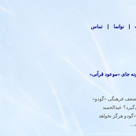
نوانما
تماس
ه جای «موعود قرآنی»
 14050413 در یک ضعف فرهنگی «گودو»
گیرد؟ عبدالحمید
«گودو هرگز نخواهد
که…