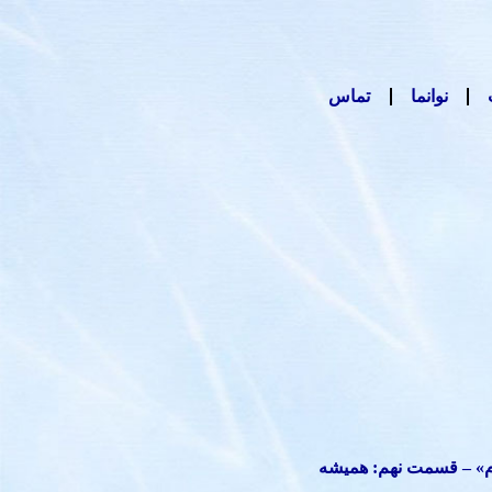
نوانما
تماس
م» – قسمت نهم: همیشه