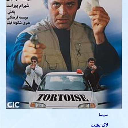
سینما
لاک پشت