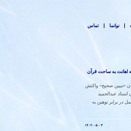
نوانما
تماس
ه اهانت به ساحت قرآن
ان «تبیین صحیح» واکنش
 استاد عبدالحمید
ل در برابر توهین به
۱۴۰۲-۰۵-۰۳