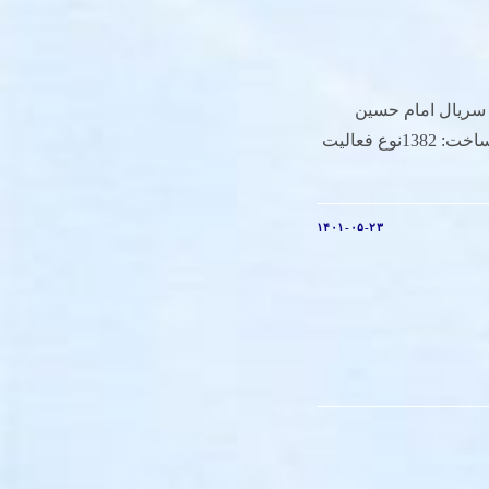
: سریال امام حسین
(ع)کارگردان: شهریار بحرانیسال ساخت: 1382نوع فعالیت
۱۴۰۱-۰۵-۲۳