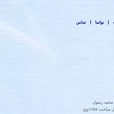
نوانما
تماس
م: محمد رسول
الله(ص)کارگردان: مجید مجیدیسال ساخت: 1394نوع