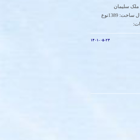
: ملک سلیمان
نبی(ع)کارگردان: شهریار بحرانیسال ساخت: 1389نوع
ات:
۱۴۰۱-۰۵-۲۳