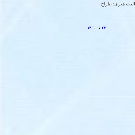
خت: 1382نوع فعالیت هنری: طراح
۱۴۰۱-۰۵-۲۳